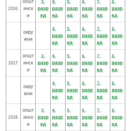
општ
3.
4.
5.
6.
7.
8.
2016.
инск
разр
разр
разр
разр
разр
разр
и
ед
ед
ед
ед
ед
ед
4.
5.
6.
7.
8.
окру
разр
разр
разр
разр
разр
жни
ед
ед
ед
ед
ед
општ
3.
4.
5.
6.
7.
8.
2017.
инск
разр
разр
разр
разр
разр
разр
и
ед
ед
ед
ед
ед
ед
4.
5.
6.
7.
8.
окру
разр
разр
разр
разр
разр
жни
ед
ед
ед
ед
ед
општ
3.
4.
5.
6.
7.
8.
2018.
инск
разр
разр
разр
разр
разр
разр
и
ед
ед
ед
ед
ед
ед