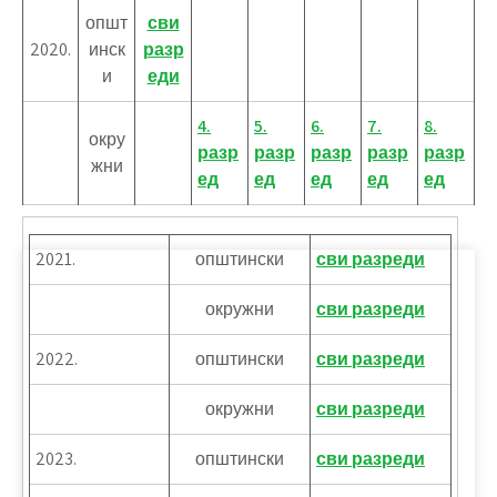
општ
сви
2020.
инск
разр
и
еди
4.
5.
6.
7.
8.
окру
разр
разр
разр
разр
разр
жни
ед
ед
ед
ед
ед
2021.
општински
сви разреди
окружни
сви разреди
2022.
општински
сви разреди
окружни
сви разреди
2023.
општински
сви разреди