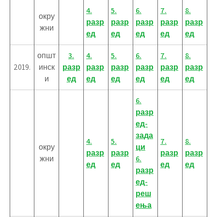
4.
5.
6.
7.
8.
окру
разр
разр
разр
разр
разр
жни
ед
ед
ед
ед
ед
општ
3.
4.
5.
6.
7.
8.
2019.
инск
разр
разр
разр
разр
разр
разр
и
ед
ед
ед
ед
ед
ед
6.
разр
ед-
зада
4.
5.
7.
8.
окру
ци
разр
разр
разр
разр
жни
6.
ед
ед
ед
ед
разр
ед-
реш
ења